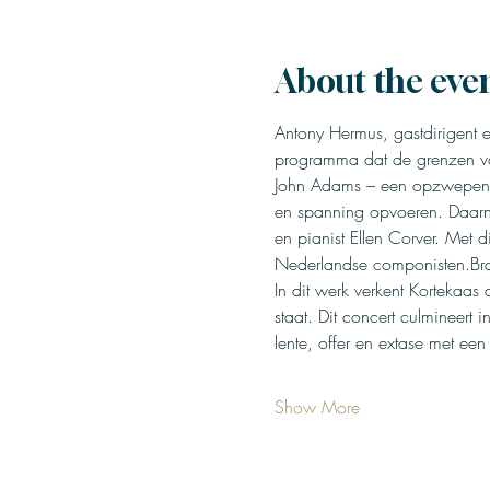
About the eve
Antony Hermus, gastdirigent e
programma dat de grenzen van
John Adams – een opzwepende,
en spanning opvoeren. Daarna
en pianist Ellen Corver. Met
Nederlandse componisten.Bra
In dit werk verkent Kortekaas
staat. Dit concert culmineert i
lente, offer en extase met e
Show More