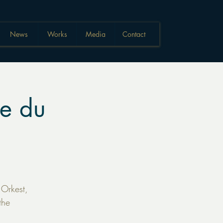
News
Works
Media
Contact
re du
 Orkest,
the