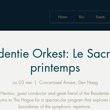
Home
Bio
Events
dentie Orkest: Le Sac
printemps
zo 03 mei
  |  
Concertzaal Amare, Den Haag
Hermus, guest conductor and great friend of the Residentie
turns to The Hague for a spectacular program that explores 
boundaries of the symphonic repertoire.