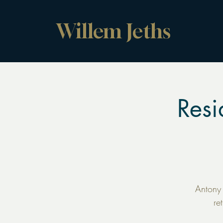
Willem Jeths
Resi
Antony 
re