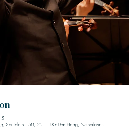
ion
15
ag, Spuiplein 150, 2511 DG Den Haag, Netherlands