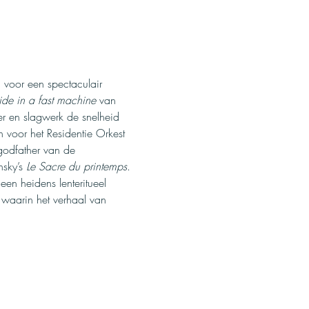
 voor een spectaculair 
ride in a fast machine
 van 
r en slagwerk de snelheid 
 voor het Residentie Orkest 
godfather van de 
sky’s 
Le Sacre du printemps
. 
een heidens lenteritueel 
 waarin het verhaal van 