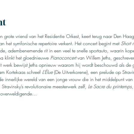
nt
n grote vriend van het Residentie Orkest, keert terug naar Den Haag
 het symfonische repertoire verkent. Het concert begint met 
Short 
 adembenemende rit in een veel te snelle sportauto, waarin kope
 klinkt het gloednieuwe 
Pianoconcert
 van Willem Jeths, geschreven
 dit werk bewijst Jeths opnieuw waarom hij wordt beschouwd als de 
m Kortekaas schreef 
L’Élue
 (De Uitverkorene), een prelude op Stravin
 de innerlijke wereld van een jonge vrouw die in het middelpunt van 
n Stravinsky’s revolutionaire meesterwerk zelf, 
Le Sacre du printemps
,
en overweldigende…