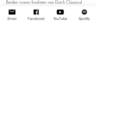
Beiden waren finalisten van Dutch Classical 
Talent. Over klarinettist De Moed zei de jury in 
2022: ‘Een geraffineerde…
Email
Facebook
YouTube
Spotify
Show More
Share this event