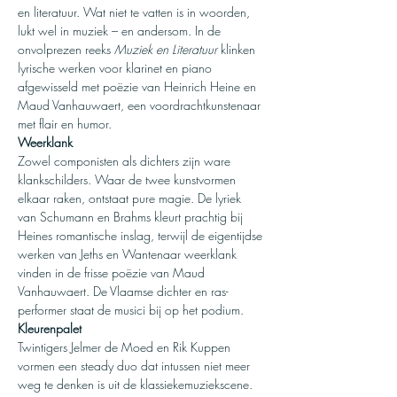
en literatuur. Wat niet te vatten is in woorden, 
lukt wel in muziek – en andersom. In de 
onvolprezen reeks 
Muziek en Literatuur 
klinken 
lyrische werken voor klarinet en piano 
afgewisseld met poëzie van Heinrich Heine en 
Maud Vanhauwaert, een voordrachtkunstenaar 
met flair en humor.
Weerklank
Zowel componisten als dichters zijn ware 
klankschilders. Waar de twee kunstvormen 
elkaar raken, ontstaat pure magie. De lyriek 
van Schumann en Brahms kleurt prachtig bij 
Heines romantische inslag, terwijl de eigentijdse 
werken van Jeths en Wantenaar weerklank 
vinden in de frisse poëzie van Maud 
Vanhauwaert. De Vlaamse dichter en ras-
performer staat de musici bij op het podium.
Kleurenpalet
Twintigers Jelmer de Moed en Rik Kuppen 
vormen een steady duo dat intussen niet meer 
weg te denken is uit de klassiekemuziekscene. 