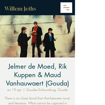
Willem Jeths
Jelmer de Moed, Rik
Kuppen & Maud
Vanhauwaert (Gouda)
zo 19 apr
  |  
Goudse Schouwburg, Gouda
There is no closer bond than that between music
and literature. What cannot be captured in